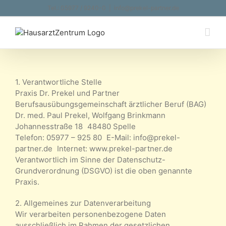
Zum
Tel.: 05977 / 9240-0
|
info@prekel-partner.de
Inhalt
springen
1. Verantwortliche Stelle
Praxis Dr. Prekel und Partner
Berufsausübungsgemeinschaft ärztlicher Beruf (BAG)
Dr. med. Paul Prekel, Wolfgang Brinkmann
Johannesstraße 18 48480 Spelle
Telefon: 05977 – 925 80 E-Mail: info@prekel-
partner.de Internet: www.prekel-partner.de
Verantwortlich im Sinne der Datenschutz-
Grundverordnung (DSGVO) ist die oben genannte
Praxis.
2. Allgemeines zur Datenverarbeitung
Wir verarbeiten personenbezogene Daten
ausschließlich im Rahmen der gesetzlichen