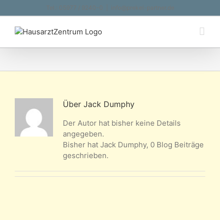
Zum
Tel.: 05977 / 9240-0
|
info@prekel-partner.de
Inhalt
springen
Über
Jack Dumphy
Der Autor hat bisher keine Details
angegeben.
Bisher hat Jack Dumphy, 0 Blog Beiträge
geschrieben.