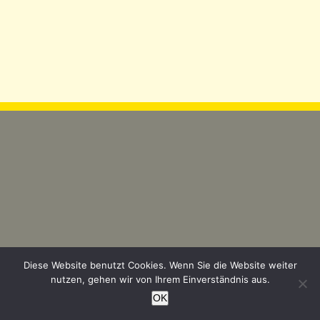
Diese Website benutzt Cookies. Wenn Sie die Website weiter
Johannesstraße 18 | 48480 Spelle | Tel.: 05977 / 9240-0 oder
nutzen, gehen wir von Ihrem Einverständnis aus.
05977/47501458 | Fax: 05977 / 9240-40 |
info@prekel-partner.de
|
OK
Impressum/Datenschutz